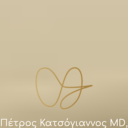
Πέτρος Κατσόγιαννος MD,